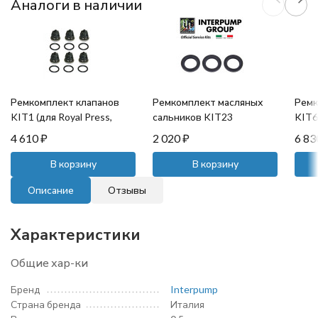
Аналоги в наличии
Ремкомплект клапанов
Ремкомплект масляных
Ремк
KIT1 (для Royal Press,
сальников KIT23
KIT69
Mistral, HPS)
(20x30x5)
Mistr
4 610
₽
2 020
₽
6 8
В корзину
В корзину
Описание
Отзывы
Характеристики
Общие хар-ки
Бренд
Interpump
Страна бренда
Италия