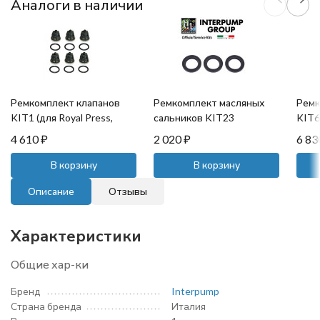
Аналоги в наличии
Ремкомплект клапанов
Ремкомплект масляных
Ремк
KIT1 (для Royal Press,
сальников KIT23
KIT69
Mistral, HPS)
(20x30x5)
Mistr
4 610
₽
2 020
₽
6 8
В корзину
В корзину
Описание
Отзывы
Характеристики
Общие хар-ки
Бренд
Interpump
Страна бренда
Италия