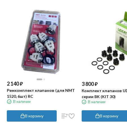
2 140
₽
3 800
₽
Ремкомплект клапанов (для NMT
Комплект клапанов U
1520, 6шт) RC
серии BK (KIT 30)
В наличии
В наличии
В корзину
В корзину