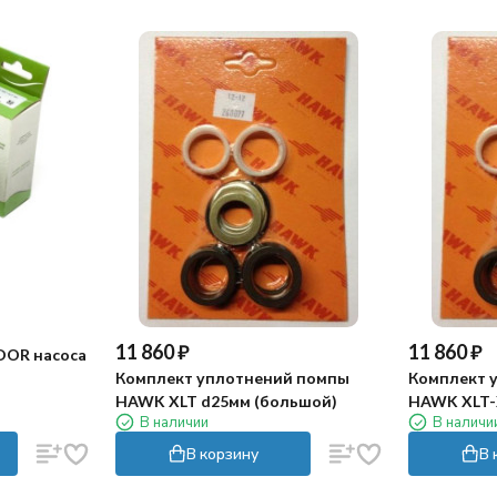
11 860
₽
11 860
₽
DOR насоса
Комплект уплотнений помпы
Комплект 
HAWK XLT d25мм (большой)
HAWK XLT-
В наличии
В наличи
В корзину
В 