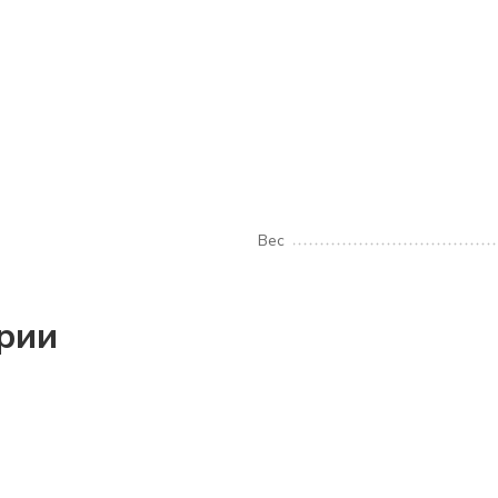
Вес
ории