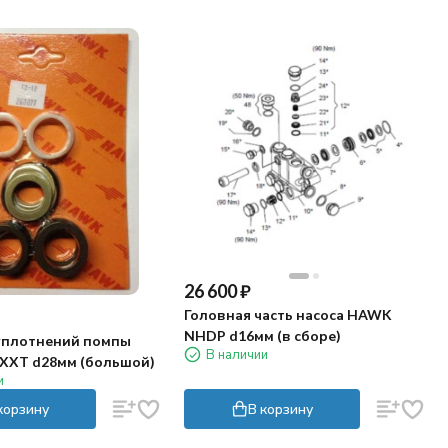
26 600
₽
Головная часть насоса HAWK
NHDP d16мм (в сборе)
уплотнений помпы
В наличии
XXT d28мм (большой)
и
корзину
В корзину