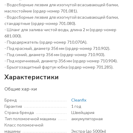
- Водосборные лезвия для изогнутой всасывающей балки,
маслостойкие (ордер-номер 701.081).
- Водосборные лезвия для изогнутой всасывающей балки,
стандартные (ордер-номер 701.080).
- Шланг для залива чистой воды, длина 2 м (ордер-номер
681.000).
- Пэдодержатель (ордер-номер 710.070A).
- Пэд красный, диаметр 356 мм (ордер-номер 710.902).
- Пэд синий, диаметр 356 мм (ордер-номер 710.903).
- Пэд коричневый, диаметр 356 мм (ордер-номер 710.904).
- Брызгозащитный фартук-юбка (ордер-номер 701.285).
Характеристики
Общие хар-ки
Бренд
Cleanfix
Гарантия
1 год
Страна бренда
Швейцария
Тип поломоечной машины
аккумуляторная
Класс поломоечной
машины
Экстра (до 5000м)