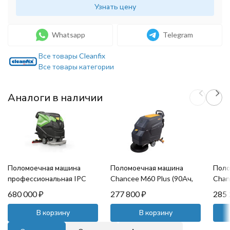
Узнать цену
Whatsapp
Telegram
Все товары Cleanfix
Все товары категории
Аналоги в наличии
Поломоечная машина
Поломоечная машина
Поло
профессиональная IPC
Chancee M60 Plus (90Ач,
Chan
Gansow CT 71 BT 70 GR
Gel)
Gel)
680 000
₽
277 800
₽
285
(серая, без АКБ и ЗУ)
В корзину
В корзину