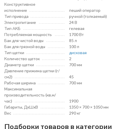
Конструктивное
исполнение
пеший оператор
Тип привода
ручной (толкаемый)
Электропитание
24 В
Тип АКБ
гелевая
Потребляемая мощность
1700 Вт
Бак для чистой воды
85 л
Бак для грязной воды
100 л
Тип щетки
дисковая
Количество щеток
2
Диаметр щетки
700 мм
Давление прижима щетки (г/
см2)
45
Рабочая ширина
700 мм
Максимальная
производительность (кв.м/
час)
1900
Габариты, ДхШхВ
1350 × 700 × 1050 мм
Вес
290 кг
Подборки товаров в категории