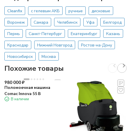
Cleanfix
с гелевым АКБ
ручные
дисковые
Воронеж
Самара
Челябинск
Уфа
Белгород
Пермь
Санкт-Петербург
Екатеринбург
Казань
Краснодар
Нижний Новгород
Ростов-на-Дону
Новосибирск
Москва
Похожие товары
980 000
₽
Поломоечная машина
Comac Innova 55 B
В наличии