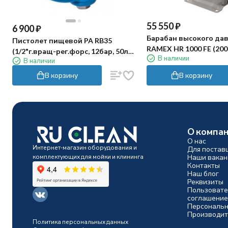
55 550
₽
6 900
₽
Барабан высокого да
Пистолет пищевой PA RB35
RAMEX HR 1000 FE (200
(1/2"г.вращ-рег.форс, 12бар, 50л/
В наличии
окраш)
В наличии
мин, 50гр.С)
В корзину
В корзину
О компа
О нас
Интернет-магазин оборудования и
Для постав
комплектующих для мойки и клининга
Наши вакан
Контакты
Наш блог
Реквизиты
Пользовате
соглашение
Персональн
Производит
Политика персональных данных