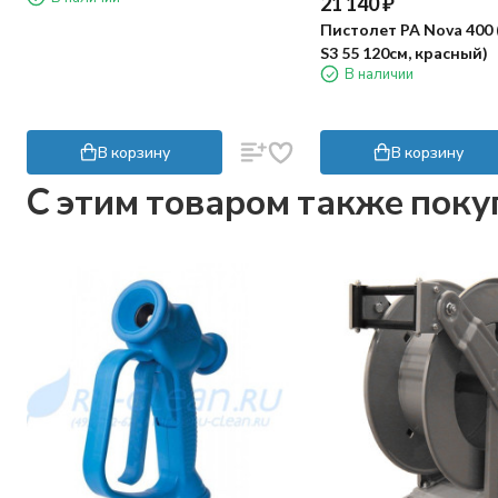
21 140
₽
Пистолет PA Nova 400 
S3 55 120см, красный)
В наличии
В корзину
В корзину
C этим товаром также пок