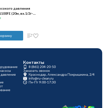
ысокого давления
00FE (20м, вх.1/2г-
и
200бар)
корзину
Контакты
орудование
8 (861) 204-20-50
насосы
Заказать звонок
 давления
Краснодар, Александра Покрышкина, 2/4
info@ru-clean.ru
ие
Пн-Пт 9:00-17:30
рт
ование