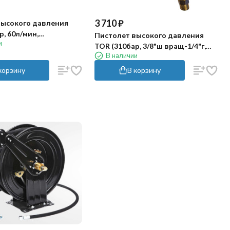
3 710
₽
высокого давления
р, 60л/мин,
Пистолет высокого давления
и
)
TOR (310бар, 3/8"ш вращ-1/4"г,
В наличии
Freeze Stop)
корзину
В корзину