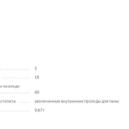
5
18
ы на входе
60
истолета
увеличенные внутренние проходы для пены
0.67 г