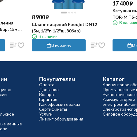
17 400
₽
Катушка в
8 900
₽
TOR-M TS-11
В наличи
вления
вых.1/2ш, 
Шланг пищевой Foodjet DN12
бар, 15м,
(5м, 1/2"г-1/2"ш, 80бар)
В наличии
В корзину
В 
нии
Покупателям
Каталог
Оплата
Клининговое об
щиков
Доставка
Промышленные 
сии
Возврат
Рукава высокого
Гарантия
Аккумуляторы и
Как оформить заказ
электроснабжен
Сертификаты
Электротранспо
льское
Услуги
Силовое оборуд
Лизинг оборудования
ые данные
ели