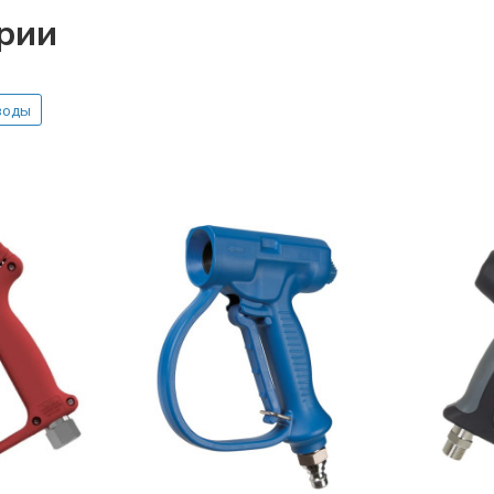
ории
воды