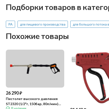
Подборки товаров в катег
PA
для пищевого производства
для большого потока 
Похожие товары
26 290
₽
Пистолет высокого давления
ST2320 (1/2"г, 150бар, 80л/мин)
В наличии
R+M