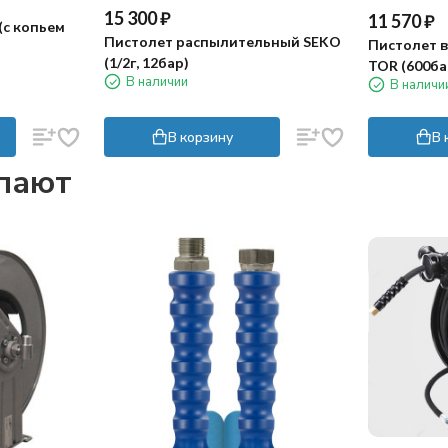
15 300
₽
11 570
₽
(c копьем
Пистолет распылительный SEKO
Пистолет 
(1/2г, 12бар)
TOR (600ба
В наличии
В наличи
М22ш-1/2"г
В корзину
В 
упают