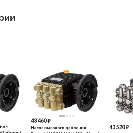
ории
43 460
₽
ения
43 520
₽
Насос высокого давления
450 об/мин)