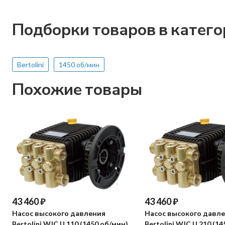
Подборки товаров в катег
Bertolini
1450 об/мин
Похожие товары
43 460
₽
43 460
₽
Насос высокого давления
Насос высокого давл
Bertolini WJC U 110 (1450 об/мин)
Bertolini WJC U 210 (1