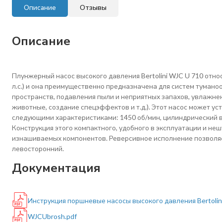
Описание
Отзывы
Описание
Плунжерн
ый насос высокого давления Bertolini WJC U 710 отно
л.с.) и она преимущественно предназначена для систем туман
пространств, подавления пыли и неприятных запахов, увлажнен
животные, создание спецэффектов и т.д.). Этот насос может у
следующими характеристиками: 1450 об/мин, цилиндрический ва
Конструкция этого компактного, удобного в эксплуатации и не
изнашиваемых компонентов. Реверсивное исполнение позволяе
левосторонний.
Документация
Инструкция поршневые насосы высокого давления Bertolini
WJCUbrosh.pdf