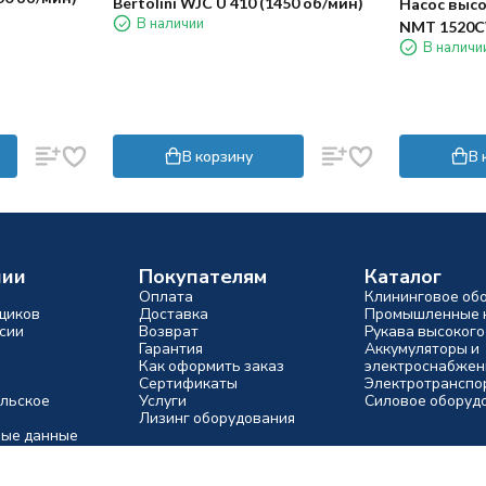
Bertolini WJC U 410 (1450 об/мин)
Насос выс
В наличии
NMT 1520C
В наличи
В корзину
В 
нии
Покупателям
Каталог
Оплата
Клининговое об
щиков
Доставка
Промышленные 
сии
Возврат
Рукава высокого
Гарантия
Аккумуляторы и
Как оформить заказ
электроснабжен
Сертификаты
Электротранспо
льское
Услуги
Силовое оборуд
Лизинг оборудования
ые данные
ели