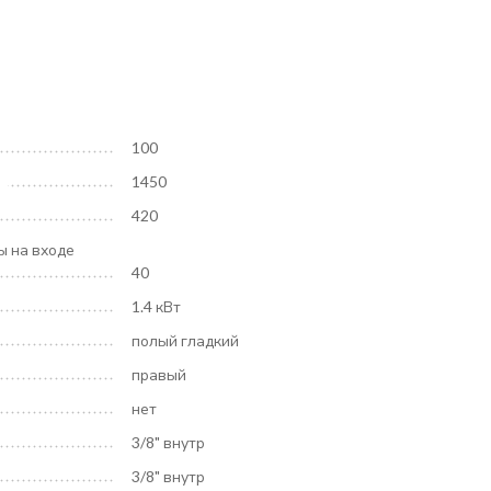
100
1450
420
ы на входе
40
1.4 кВт
полый гладкий
правый
нет
3/8" внутр
3/8" внутр