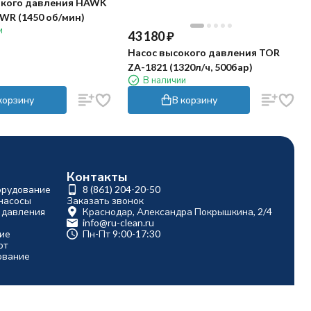
окого давления HAWK
WR (1450 об/мин)
и
43 180
₽
Насос высокого давления TOR
ZA-1821 (1320л/ч, 500бар)
В наличии
корзину
В корзину
Контакты
орудование
8 (861) 204-20-50
насосы
Заказать звонок
 давления
Краснодар, Александра Покрышкина, 2/4
info@ru-clean.ru
ие
Пн-Пт 9:00-17:30
рт
ование