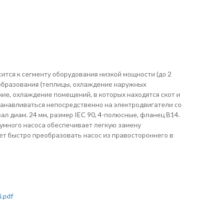
сится к сегменту оборудования низкой мощности (до 2
ообразования (теплицы, охлаждение наружных
ие, охлаждение помещений, в которых находятся скот и
станавливаться непосредственно на электродвигатели со
л диам. 24 мм, размер IEC 90, 4-полюсные, фланец B14.
шумного насоса обеспечивает легкую замену
т быстро преобразовать насос из правостороннего в
.pdf