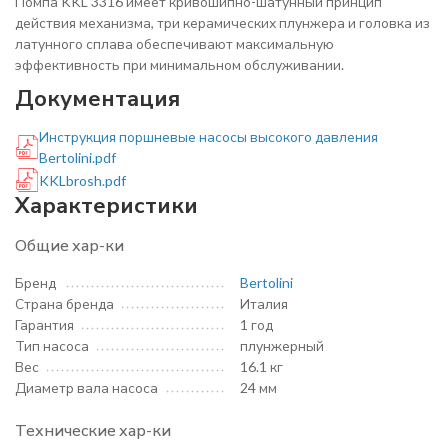
Помпа KKL 3316 имеет кривошипно-шатунный принцип
действия механизма, три керамических плунжера и головка из
латунного сплава обеспечивают максимальную
эффективность при минимальном обслуживании.
Документация
Инструкция поршневые насосы высокого давления
Bertolini.pdf
KKLbrosh.pdf
Характеристики
Общие хар-ки
Бренд
Bertolini
Страна бренда
Италия
Гарантия
1 год
Тип насоса
плунжерный
Вес
16.1 кг
Диаметр вала насоса
24 мм
Технические хар-ки