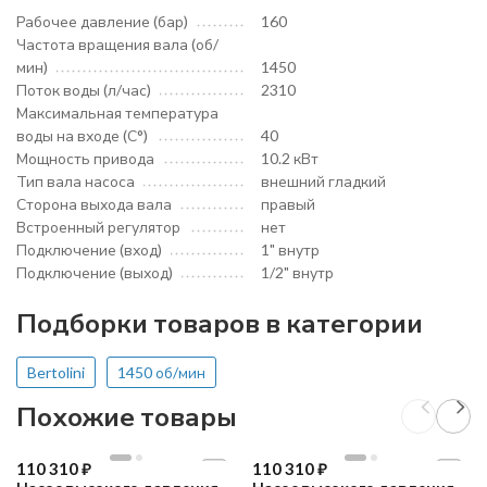
Рабочее давление (бар)
160
Частота вращения вала (об/
мин)
1450
Поток воды (л/час)
2310
Максимальная температура
воды на входе (С°)
40
Мощность привода
10.2 кВт
Тип вала насоса
внешний гладкий
Сторона выхода вала
правый
Встроенный регулятор
нет
Подключение (вход)
1" внутр
Подключение (выход)
1/2" внутр
Подборки товаров в категории
Bertolini
1450 об/мин
Похожие товары
110 310
₽
110 310
₽