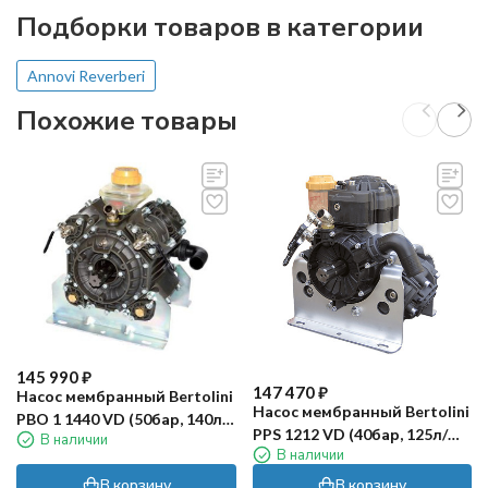
Подборки товаров в категории
Annovi Reverberi
Похожие товары
145 990
₽
147 470
₽
Насос мембранный Bertolini
Насос мембранный Bertolini
PBO 1 1440 VD (50бар, 140л/
PPS 1212 VD (40бар, 125л/
В наличии
мин, ВОМ, 1"3/8, 2х-
В наличии
мин, ВОМ 1"3/8)
сторонний)
В корзину
В корзину