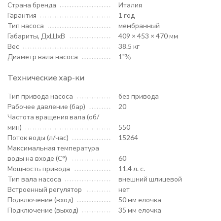
Страна бренда
Италия
Гарантия
1 год
Тип насоса
мембранный
Габариты, ДхШхВ
409 × 453 × 470 мм
Вес
38.5 кг
Диаметр вала насоса
1"⅜
Технические хар-ки
Тип привода насоса
без привода
Рабочее давление (бар)
20
Частота вращения вала (об/
мин)
550
Поток воды (л/час)
15264
Максимальная температура
воды на входе (С°)
60
Мощность привода
11.4 л. с.
Тип вала насоса
внешний шлицевой
Встроенный регулятор
нет
Подключение (вход)
50 мм елочка
Подключение (выход)
35 мм елочка