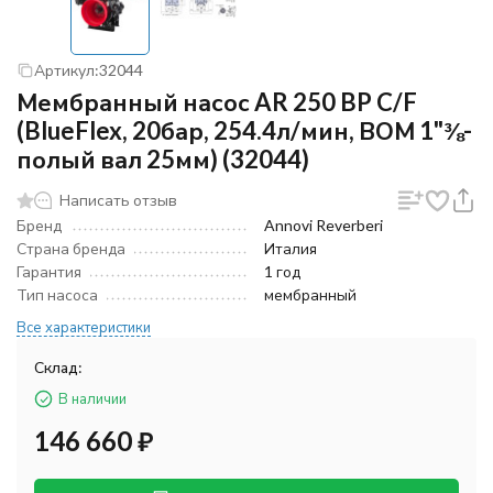
Артикул:
32044
Мембранный насос AR 250 BP C/F
(BlueFlex, 20бар, 254.4л/мин, ВОМ 1"⅜-
полый вал 25мм) (32044)
Написать отзыв
Бренд
Annovi Reverberi
Страна бренда
Италия
Гарантия
1 год
Тип насоса
мембранный
Все характеристики
Склад:
В наличии
146 660
₽