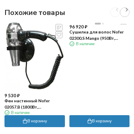
Похожие товары
96 920
₽
Сушилка для волос Nofer
02300.S Mango (950Вт,
В наличии
матовая)
9 530
₽
Фен настенный Nofer
02057.B (1800Вт,
В наличии
антивандальный, черный/
металлик)
В корзину
В корзину