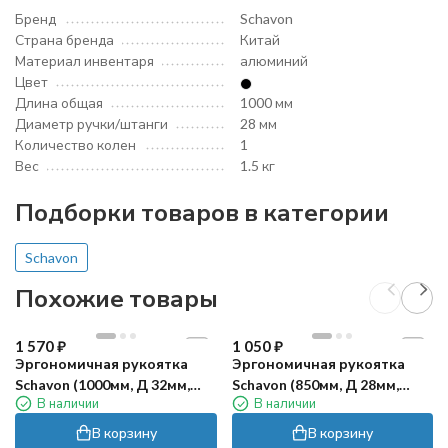
Бренд
Schavon
Страна бренда
Китай
Материал инвентаря
алюминий
Цвет
Длина общая
1000 мм
Диаметр ручки/штанги
28 мм
Количество колен
1
Вес
1.5 кг
Подборки товаров в категории
Schavon
Похожие товары
1 570
₽
1 050
₽
Эргономичная рукоятка
Эргономичная рукоятка
Schavon (1000мм, Д 32мм,
Schavon (850мм, Д 28мм,
В наличии
В наличии
алюм, черный)
алюм, черный)
В корзину
В корзину