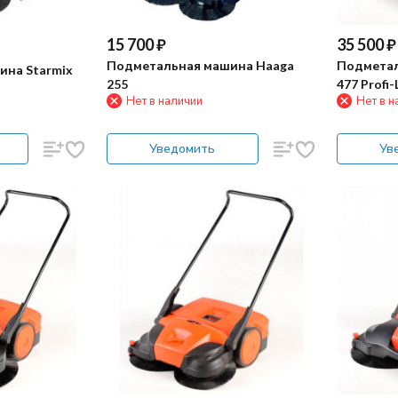
15 700
₽
35 500
₽
Подметальная машина Haaga
Подметал
ина Starmix
255
477 Profi-
Нет в наличии
Нет в н
Уведомить
Ув