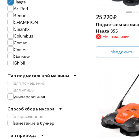
Haaga
ArtRed
Bennett
25 220
₽
CHAMPION
Подметальная маш
Cleanfix
Haaga 355
Columbus
Нет в наличии
Comac
Comet
Уведомить
Gansow
Ghibli
Karcher
Тип подметальной машины
Kranzle
для помещений
Lavor
для улицы
Limpar
универсальная
Nilfisk
Nilfisk-Alto
Способ сбора мусора
Portotecnica
отбрасывание
TOR
заметание в бункер
TVX
Tennant
Тип привода
Tielbuerger