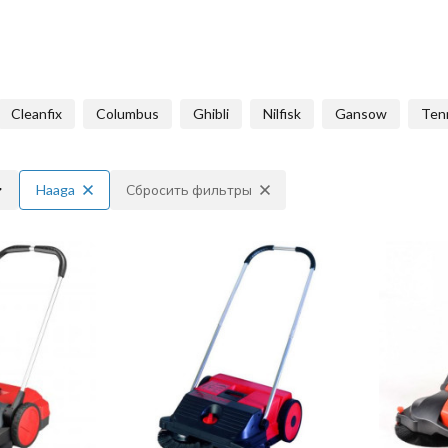
Cleanfix
Columbus
Ghibli
Nilfisk
Gansow
Ten
Haaga
Сбросить фильтры