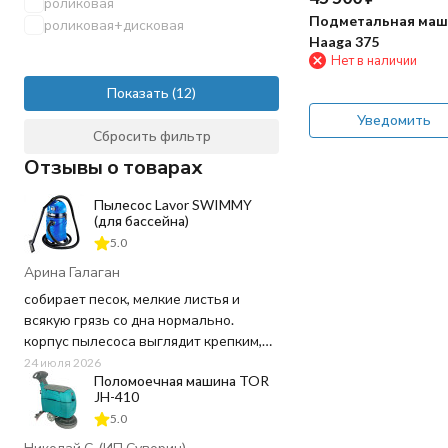
роликовая
Подметальная маш
роликовая+дисковая
Haaga 375
Нет в наличии
Показать
Уведомить
Сбросить фильтр
Отзывы о товарах
Пылесос Lavor SWIMMY
(для бассейна)
5.0
Арина Галаган
собирает песок, мелкие листья и
всякую грязь со дна нормально.
корпус пылесоса выглядит крепким,
пластик не "хлипкий", а шланг
24 июля 2026
Поломоечная машина TOR
достаточно длинный, не пришлось
JH-410
ничего докупать. Используем для
5.0
чистки бассейна 20 кв.м. в частном
доме - хватает мощности и длины
Николай С. (ИП Суворин)