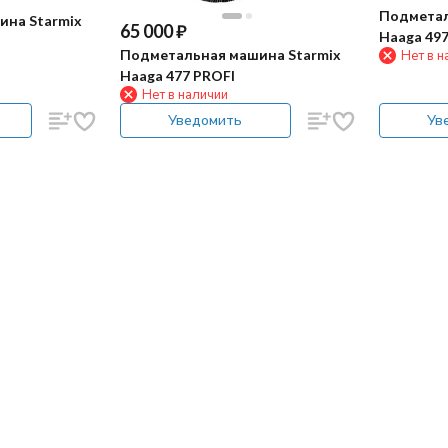
Подметал
ина Starmix
65 000
₽
Haaga 497
Подметальная машина Starmix
Нет в н
Haaga 477 PROFI
Нет в наличии
Уведомить
Ув