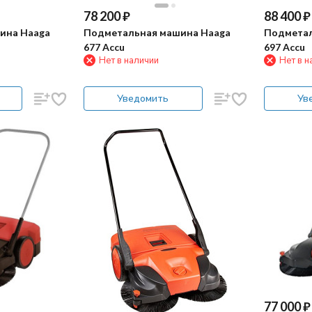
78 200
₽
88 400
₽
ина Haaga
Подметальная машина Haaga
Подметал
677 Accu
697 Accu
Нет в наличии
Нет в н
Уведомить
Ув
77 000
₽