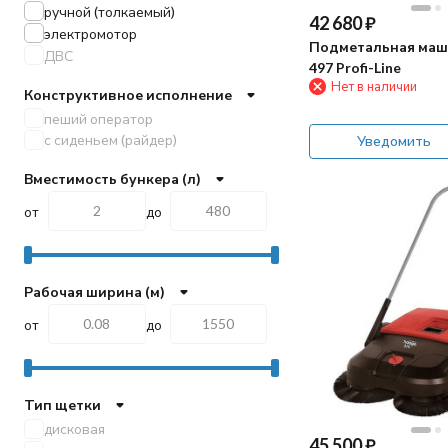
ручной (толкаемый)
Viper
42 680
₽
электромотор
EVOLine
Подметальная маш
ДВС
Gadlee
497 Profi-Line
Vostok
Нет в наличии
Конструктивное исполнение
KRUGER
пеший оператор
Chancee
с сиденьем (райдер)
Уведомить
Roots
Velargos
Вместимость бункера (л)
VinnerMyer
от
до
Cleaning Evolution
Рабочая ширина (м)
от
до
Тип щетки
дисковая
45 500
₽