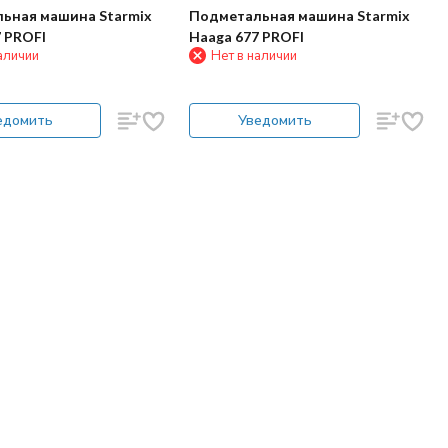
ьная машина Starmix
Подметальная машина Starmix
 PROFI
Haaga 677 PROFI
аличии
Нет в наличии
едомить
Уведомить