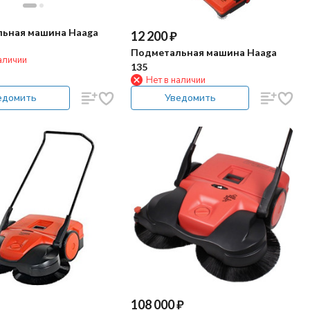
ьная машина Haaga
12 200
₽
Подметальная машина Haaga
аличии
135
Нет в наличии
едомить
Уведомить
108 000
₽