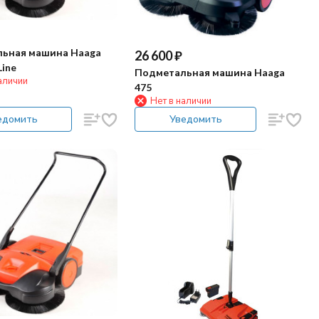
ьная машина Haaga
26 600
₽
Line
Подметальная машина Haaga
аличии
475
Нет в наличии
едомить
Уведомить