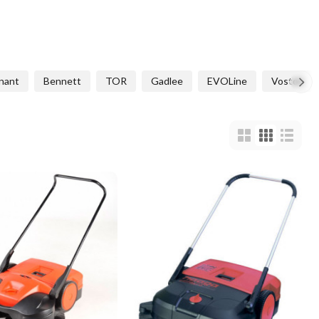
nant
Bennett
TOR
Gadlee
EVOLine
Vostok