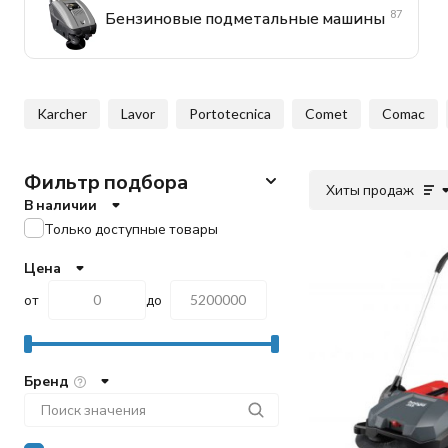
87
Бензиновые подметальные машины
Karcher
Lavor
Portotecnica
Comet
Comac
Фильтр подбора
Хиты продаж
В наличии
Только доступные товары
Цена
от
до
Бренд