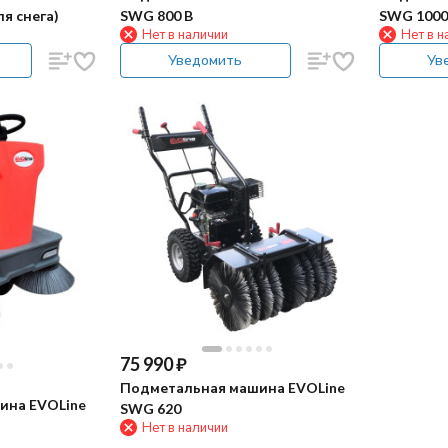
я снега)
SWG 800 B
SWG 1000
Нет в наличии
Нет в н
Уведомить
Ув
75 990
₽
Подметальная машина EVOLine
ина EVOLine
SWG 620
Нет в наличии