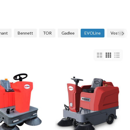
nant
Bennett
TOR
Gadlee
EVOLine
Vostok