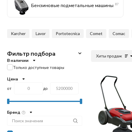
87
Бензиновые подметальные машины
Karcher
Lavor
Portotecnica
Comet
Comac
Фильтр подбора
Хиты продаж
В наличии
Только доступные товары
Цена
от
до
Бренд