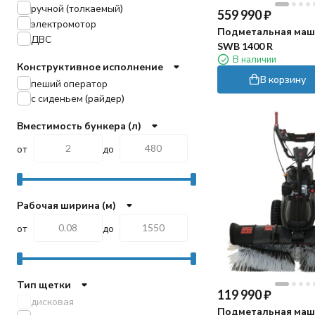
ручной (толкаемый)
Tielbuerger
559 990
₽
электромотор
Viper
Подметальная маш
ДВС
Gadlee
SWB 1400 R
Vostok
В наличии
Конструктивное исполнение
KRUGER
В корзину
пеший оператор
Chancee
с сиденьем (райдер)
Roots
Velargos
Вместимость бункера (л)
VinnerMyer
от
до
Cleaning Evolution
Рабочая ширина (м)
от
до
Тип щетки
119 990
₽
дисковая
Подметальная маш