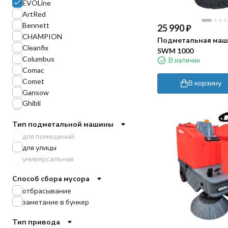
EVOLine
ArtRed
Bennett
25 990
₽
CHAMPION
Подметальная маш
Cleanfix
SWM 1000
Columbus
В наличии
Comac
Comet
В корзину
Gansow
Ghibli
Haaga
Тип подметальной машины
Karcher
для помещений
Kranzle
для улицы
Lavor
универсальная
Limpar
Nilfisk
Способ сбора мусора
Nilfisk-Alto
отбрасывание
Portotecnica
заметание в бункер
TOR
TVX
Тип привода
Tennant