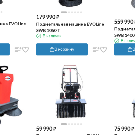
179 990
₽
559 990
ина EVOLine
Подметальная машина EVOLine
Подметал
SWB 1050 T
SWB 1400
В наличии
В нали
В корзину
В
59 990
₽
75 990
₽