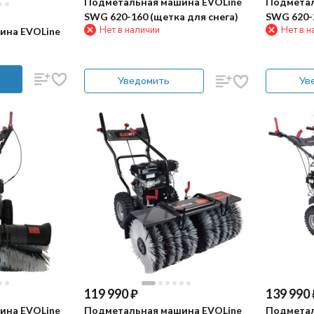
Подметальная машина EVOLine
Подметал
SWG 620-160 (щетка для снега)
SWG 620-2
Нет в наличии
Нет в н
ина EVOLine
Уведомить
Ув
119 990
₽
139 990
ина EVOLine
Подметальная машина EVOLine
Подметал