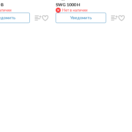
 B
SWG 1000 H
аличии
Нет в наличии
едомить
Уведомить