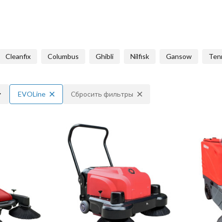
Cleanfix
Columbus
Ghibli
Nilfisk
Gansow
Ten
EVOLine
Сбросить фильтры