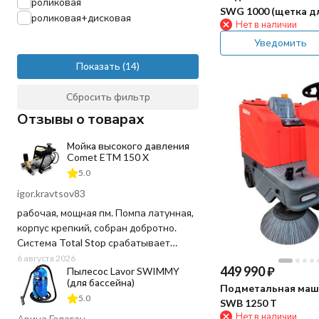
роликовая
SWG 1000 (щетка дл
роликовая+дисковая
Нет в наличии
Уведомить
Показать
Сбросить фильтр
Отзывы о товарах
Мойка высокого давления
Comet ETM 150 X
5.0
igor.kravtsov83
рабочая, мощная пм. Помпа латунная,
корпус крепкий, собран добротно.
Система Total Stop срабатывает
четко, отпустил курок - движок заглох,
6 августа 2026
449 990
₽
Пылесос Lavor SWIMMY
воду и ресурс не тратит попусту.
(для бассейна)
Напор выдает отличный, грязь
Подметальная маш
5.0
сбивает на ура, даже засохшую глину
SWB 1250 T
Нет в наличии
с арок. Шланг в комплекте
Арина Галаган