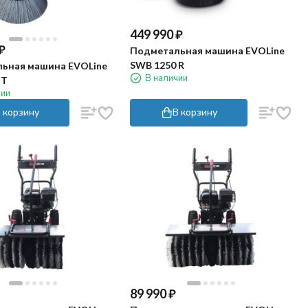
449 990
₽
₽
Подметальная машина EVOLine
SWB 1250 R
ьная машина EVOLine
В наличии
 T
чии
 корзину
В корзину
89 990
₽