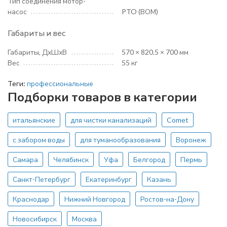
Тип соединения мотор-
насос
PTO (ВОМ)
Габариты и вес
Габариты, ДхШхВ
570 × 820.5 × 700 мм
Вес
55 кг
Теги:
профессиональные
Подборки товаров в категории
итальянские
для чистки канализаций
Comet
с забором воды
для туманообразования
Воронеж
Самара
Челябинск
Уфа
Белгород
Пермь
Санкт-Петербург
Екатеринбург
Казань
Краснодар
Нижний Новгород
Ростов-на-Дону
Новосибирск
Москва