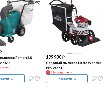
₽
199 900
₽
пылесос Remarc LS
Садовый пылесос Little Wonder
 AKKU
аличии
Pro Vac SI
Нет в наличии
едомить
Уведомить