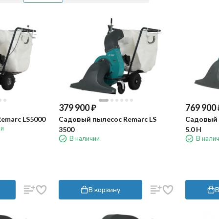
379 900
₽
769 900
emarc LS5000
Садовый пылесос Remarc LS
Садовый 
ии
3500
5.0 H
В наличии
В нали
В корзину
В