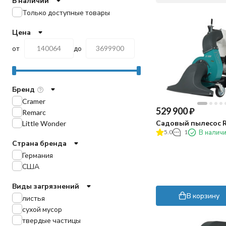
В наличии
Только доступные товары
Цена
от
до
Бренд
Cramer
529 900
₽
Remarc
Садовый пылесос R
Little Wonder
5.0
1
В налич
Страна бренда
Германия
США
Виды загрязнений
В корзину
листья
сухой мусор
твердые частицы