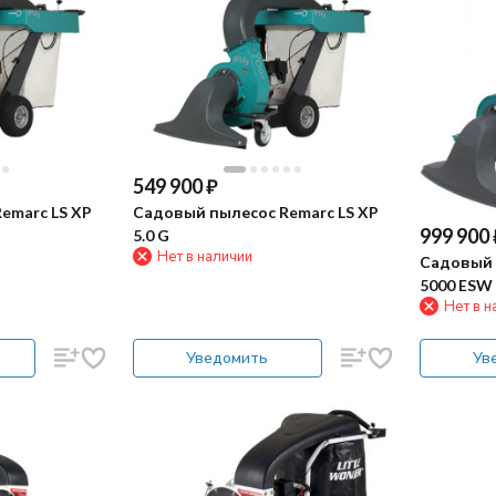
549 900
₽
emarc LS XP
Садовый пылесос Remarc LS XP
999 900
5.0 G
Нет в наличии
Садовый 
5000 ESW
Нет в н
Уведомить
Ув