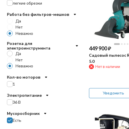
легкие обрезки
Работа без фильтров-мешков
Да
Нет
Неважно
Розетка для
449 900
₽
электроинструмента
Да
Садовый пылесос R
Нет
5.0
Неважно
Нет в наличии
Кол-во моторов
1
Уведомить
Электропитание
36 В
Мусоросборник
Есть