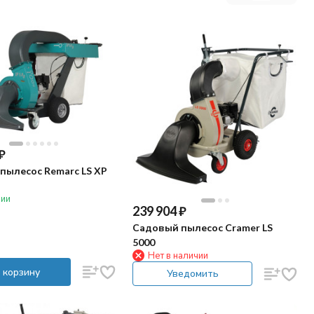
₽
пылесос Remarc LS XP
чии
239 904
₽
Садовый пылесос Cramer LS
5000
Нет в наличии
 корзину
Уведомить