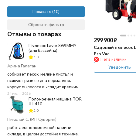
Показать
Сбросить фильтр
Отзывы о товарах
299 900
₽
Пылесос Lavor SWIMMY
Садовый пылесос L
(для бассейна)
Pro Vac
5.0
Нет в наличии
Арина Галаган
Уведомить
собирает песок, мелкие листья и
всякую грязь со дна нормально.
корпус пылесоса выглядит крепким,
пластик не "хлипкий", а шланг
24 июля 2026
Поломоечная машина TOR
достаточно длинный, не пришлось
JH-410
ничего докупать. Используем для
5.0
чистки бассейна 20 кв.м. в частном
доме - хватает мощности и длины
Николай С. (ИП Суворин)
шнура.
работаем поломоечной на мини
складе, в целом достойная техника.