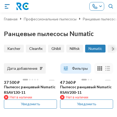
Главная
Профессиональные пылесосы
Ранцевые пылесос
Ранцевые пылесосы Numatic
Karcher
Cleanfix
Ghibli
Nilfisk
Numatic
Tru
Дата добавления
Фильтры
37 500
₽
47 360
₽
Пылесос ранцевый Numatic
Пылесос ранцевый Numatic
RSAV130-11
RSAV200-11
Нет в наличии
Нет в наличии
Уведомить
Уведомить