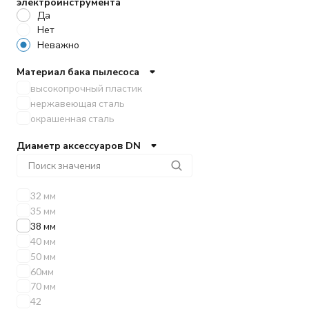
электроинструмента
Да
Нет
Неважно
Материал бака пылесоса
высокопрочный пластик
нержавеющая сталь
окрашенная сталь
Диаметр аксессуаров DN
32 мм
35 мм
38 мм
40 мм
50 мм
60мм
70 мм
42