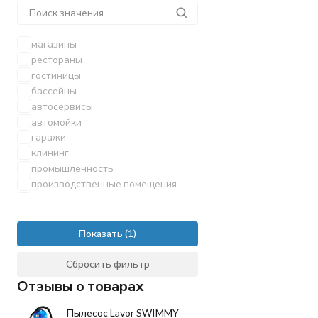
магазины
рестораны
гостиницы
бассейны
автосервисы
автомойки
гаражи
клининг
промышленность
производственные помещения
заводы
складские комплексы
торговые центры
Показать
зола
коммунальные машины
Сбросить фильтр
Отзывы о товарах
Пылесос Lavor SWIMMY