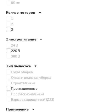
80 мм
Кол-во моторов
1
2
3
Электропитание
24 В
220 В
380 В
Тип пылесоса
Сухая уборка
Сухая и влажная уборка
Строительные
Промышленные
Профессиональные
Взрывозащищенный (Z22)
Применение