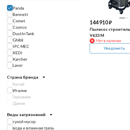
Panda
Bennett
Comet
144 910
₽
Coynco
Пылесос строител
DustInTank
V633 M
Ghibli
Нет в наличии
IPC MEC
Уведомить
KEDI
Karcher
Lavor
Nilfisk
Страна бренда
Nilfisk-Alto
Китай
Soteco
Италия
Starmix
Германия
Tornado
Дания
EVOLine
Vostok
Виды загрязнений
Chancee
сухой мусор
VinnerMyer
вода и влажная грязь