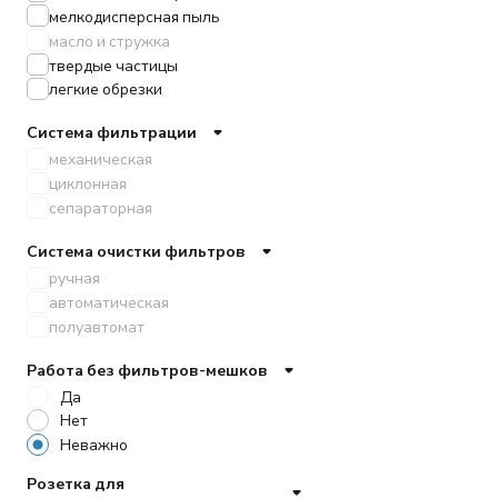
мелкодисперсная пыль
масло и стружка
твердые частицы
легкие обрезки
Система фильтрации
механическая
циклонная
сепараторная
Система очистки фильтров
ручная
автоматическая
полуавтомат
Работа без фильтров-мешков
Да
Нет
Неважно
Розетка для