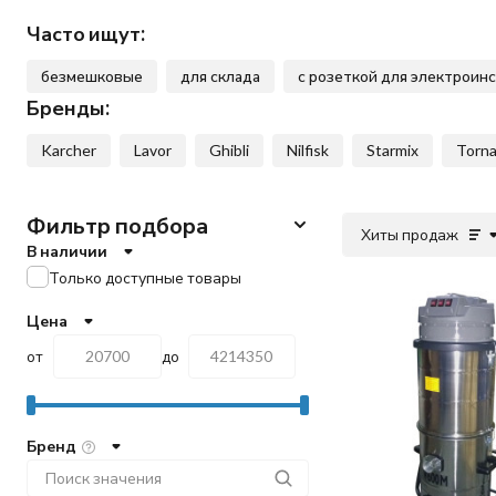
Часто ищут:
безмешковые
для склада
с розеткой для электроин
Бренды:
Karcher
Lavor
Ghibli
Nilfisk
Starmix
Torn
Фильтр подбора
Хиты продаж
В наличии
Только доступные товары
Цена
от
до
Бренд