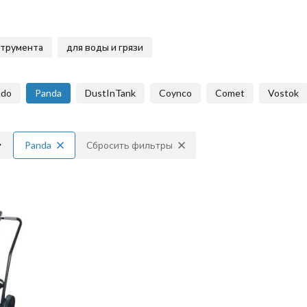
струмента
для воды и грязи
ado
Panda
DustInTank
Coynco
Comet
Vostok
Panda
Сбросить фильтры