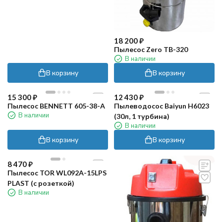
18 200
₽
Пылесос Zero TB-320
В наличии
В корзину
В корзину
15 300
₽
12 430
₽
Пылесос BENNETT 605-38-A
Пылеводосос Baiyun H6023
В наличии
(30л, 1 турбина)
В наличии
В корзину
В корзину
8 470
₽
Пылесос TOR WL092A-15LPS
PLAST (с розеткой)
В наличии