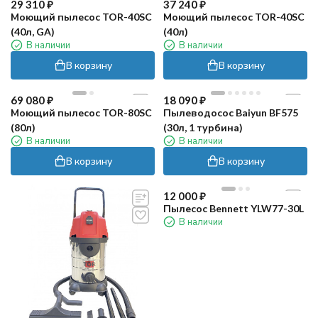
29 310
₽
37 240
₽
Моющий пылесос TOR-40SC
Моющий пылесос TOR-40SC
(40л, GA)
(40л)
В наличии
В наличии
В корзину
В корзину
69 080
₽
18 090
₽
Моющий пылесос TOR-80SC
Пылеводосос Baiyun BF575
(80л)
(30л, 1 турбина)
В наличии
В наличии
В корзину
В корзину
12 000
₽
Пылесос Bennett YLW77-30L
В наличии