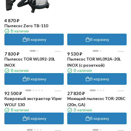
4 870
₽
Пылесос Zero TB-110
В наличии
В корзину
В корзину
7 830
₽
9 530
₽
Пылесос TOR WL092-20L
Пылесос TOR WL092A-20L
INOX
INOX (с розеткой)
В наличии
В наличии
В корзину
В корзину
92 500
₽
27 830
₽
Ковровый экстрактор Viper
Моющий пылесос TOR-20SC
WOLF 130
(20л, GA)
В наличии
В наличии
В корзину
В корзину