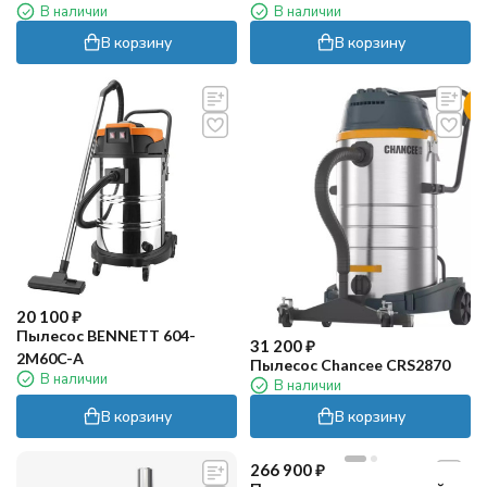
В наличии
В наличии
авт.очистка)
В корзину
В корзину
20 100
₽
Пылесос BENNETT 604-
31 200
₽
2M60C-A
Пылесос Chancee CRS2870
В наличии
В наличии
В корзину
В корзину
266 900
₽