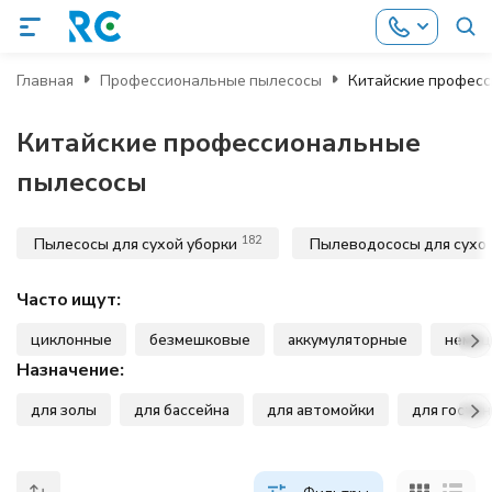
Главная
Профессиональные пылесосы
Китайские профес
Китайские профессиональные
пылесосы
182
Пылесосы для сухой уборки
Пылеводососы для сухой
Часто ищут:
циклонные
безмешковые
аккумуляторные
немец
Назначение:
для золы
для бассейна
для автомойки
для гости