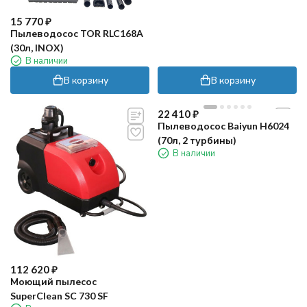
15 770
₽
Пылеводосос TOR RLC168A
(30л, INOX)
В наличии
В корзину
В корзину
22 410
₽
Пылеводосос Baiyun H6024
(70л, 2 турбины)
В наличии
112 620
₽
Моющий пылесос
SuperClean SC 730 SF