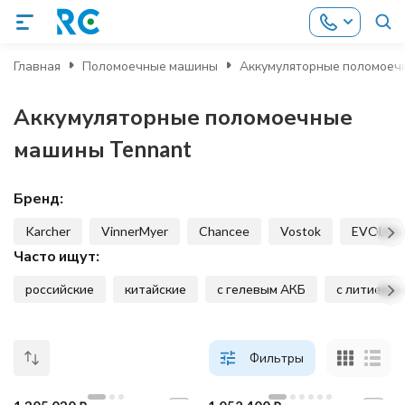
Главная
Поломоечные машины
Аккумуляторные поломоеч
Аккумуляторные поломоечные
машины Tennant
Бренд:
Karcher
VinnerMyer
Chancee
Vostok
EVOLine
Часто ищут:
российские
китайские
с гелевым АКБ
с литиевым
Фильтры