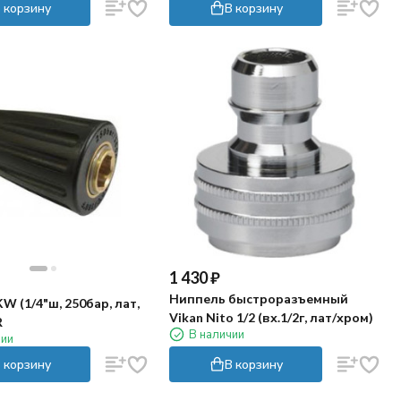
 корзину
В корзину
1 430
₽
Ниппель быстроразъемный
W (1/4"ш, 250бар, лат,
Vikan Nito 1/2 (вх.1/2г, лат/хром)
R
В наличии
чии
 корзину
В корзину