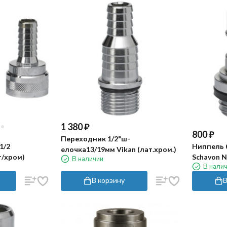
1 380
₽
800
₽
Переходник 1/2"ш-
1/2
Ниппель
елочка13/19мм Vikan (лат.хром.)
т/хром)
Schavon Ni
В наличии
В нали
лат.хром.
В корзину
В