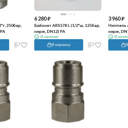
6 280
₽
3 960
₽
"г, 250бар,
Байонет ARS178 L (1/2"ш, 125бар,
Ниппель A
 PA
нерж, DN12) PA
нерж, DN1
В наличии
В нали
В корзину
В