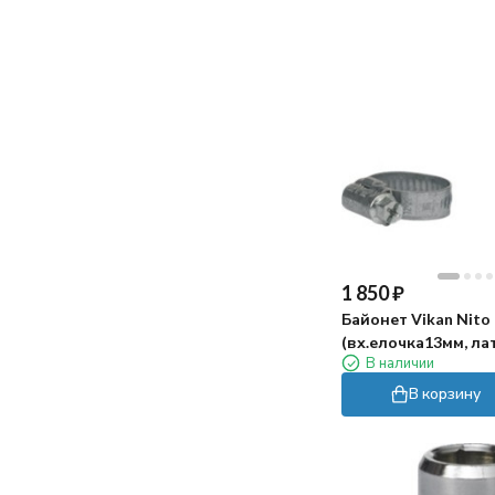
1 850
₽
Байонет Vikan Nito 
(вх.елочка13мм, ла
В наличии
В корзину