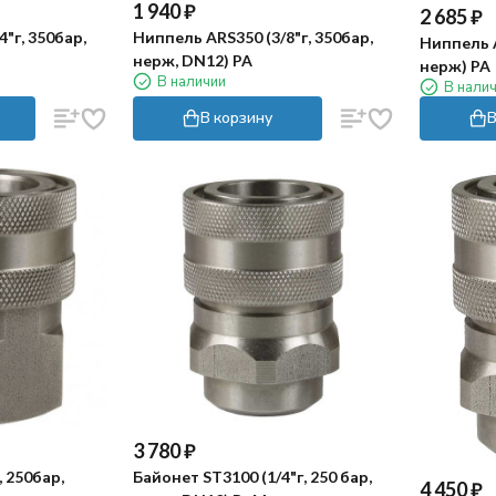
1 940
₽
2 685
₽
"г, 350бар,
Ниппель ARS350 (3/8"г, 350бар,
Ниппель A
нерж, DN12) PA
нерж) PA
В наличии
В нали
В корзину
В
3 780
₽
, 250бар,
Байонет ST3100 (1/4"г, 250 бар,
4 450
₽