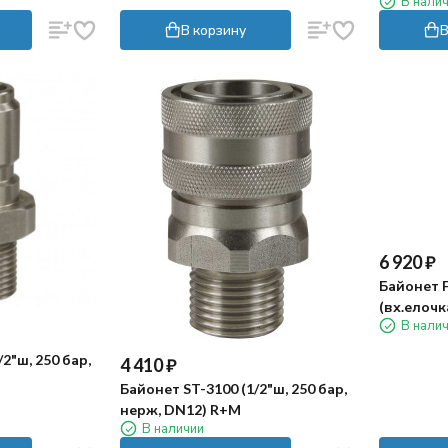
В нали
В корзину
В
6 920
₽
Байонет F
(вх.елочк
В нали
лат.хром.
2"ш, 250 бар,
4 410
₽
Байонет ST-3100 (1/2"ш, 250 бар,
нерж, DN12) R+M
В наличии