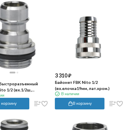
3 310
₽
Байонет FBK Nito 1/2
 быстроразъемный
(вх.елочка19мм, лат.хром.)
to 1/2 (вх.1/2ш,
В наличии
чии
)
 корзину
В корзину