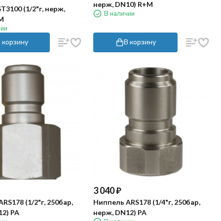
нерж, DN10) R+M
T3100 (1/2"г, нерж,
В наличии
M
чии
 корзину
В корзину
3 040
₽
RS178 (1/2"г, 250бар,
Ниппель ARS178 (1/4"г, 250бар,
2) PA
нерж, DN12) PA