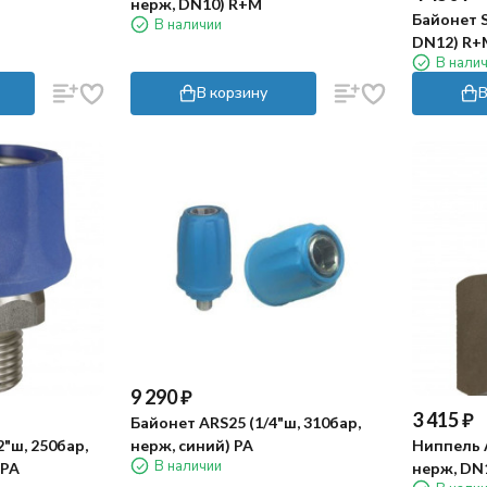
нерж, DN10) R+M
Байонет S
В наличии
DN12) R+
В нали
В корзину
В
9 290
₽
3 415
₽
Байонет ARS25 (1/4"ш, 310бар,
2"ш, 250бар,
Ниппель A
нерж, синий) PA
В наличии
 PA
нерж, DN1