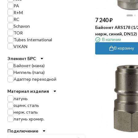
PA
R+M
RC
7 240
₽
Schavon
Байонет ARS178 (1/2
TOR
нерж, синий, DN12)
Tubes International
В наличии
VIKAN
В корзину
Элемент БРС
Байонет (мама)
Ниппель (папа)
Адаптер переходной
Материал изделия
латунь
оцинк. сталь
нерж. сталь
латунь хромир.
Подключение