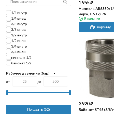
1 955
₽
Ниппель ARS350 (1/4
1/4 внутр
нерж, DN12) PA
1/4 внеш
В наличии
3/8 внутр
В корзину
3/8 внеш
1/2 внутр
1/2 внеш
3/4 внутр
3/4 внеш
ниппель 1/2
байонет 1/2
елочка 1/2 (13мм)
Рабочее давление (бар)
елочка 3/4 (19мм)
от
до
3 920
₽
Показать
Байонет ST45 (3/8"г