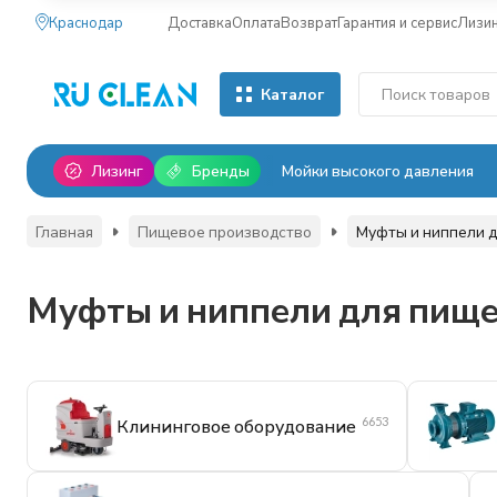
Краснодар
Доставка
Оплата
Возврат
Гарантия и сервис
Лизи
Каталог
Лизинг
Бренды
Мойки высокого давления
Главная
Пищевое производство
Муфты и ниппели д
Муфты и ниппели для пище
6653
Клининговое оборудование