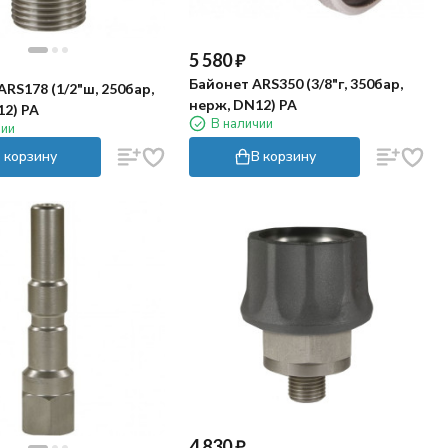
5 580
₽
Байонет ARS350 (3/8"г, 350бар,
RS178 (1/2"ш, 250бар,
нерж, DN12) PA
2) PA
В наличии
чии
 корзину
В корзину
4 830
₽