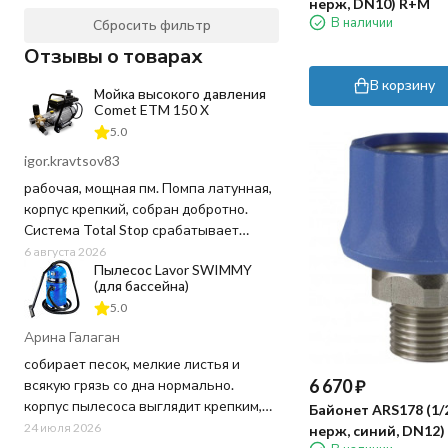
нерж, DN10) R+M
В наличии
Сбросить фильтр
Отзывы о товарах
В корзину
Мойка высокого давления
Comet ETM 150 X
5.0
igor.kravtsov83
рабочая, мощная пм. Помпа латунная,
корпус крепкий, собран добротно.
Система Total Stop срабатывает
четко, отпустил курок - движок заглох,
6 августа 2026
Пылесос Lavor SWIMMY
воду и ресурс не тратит попусту.
(для бассейна)
Напор выдает отличный, грязь
5.0
сбивает на ура, даже засохшую глину
с арок. Шланг в комплекте
Арина Галаган
качественный, не перекручивается
собирает песок, мелкие листья и
постоянно как на дешевых мойках.
6 670
₽
всякую грязь со дна нормально.
корпус пылесоса выглядит крепким,
Байонет ARS178 (1/
пластик не "хлипкий", а шланг
24 июля 2026
нерж, синий, DN12)
достаточно длинный, не пришлось