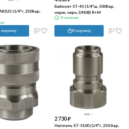
Байонет ST-45 (1/4"ш, 500бар,
RS25 (1/4"г, 250бар,
нерж, черн, DN08) R+M
В наличии
чии
 корзину
В корзину
2 730
₽
Ниппель ST-3100 (1/4"г, 250 бар,