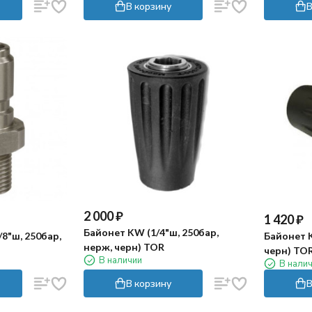
В корзину
В
2 000
₽
1 420
₽
Байонет KW (1/4"ш, 250бар,
/8"ш, 250бар,
Байонет K
нерж, черн) TOR
черн) TO
В наличии
В нали
В корзину
В