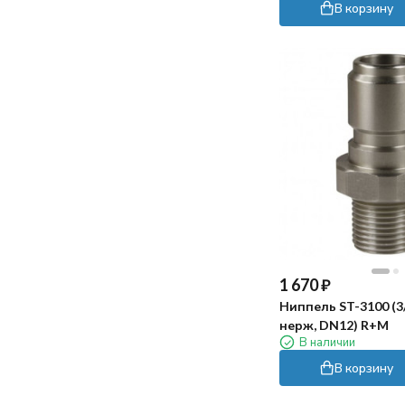
В корзину
1 670
₽
Ниппель ST-3100 (3
нерж, DN12) R+M
В наличии
В корзину