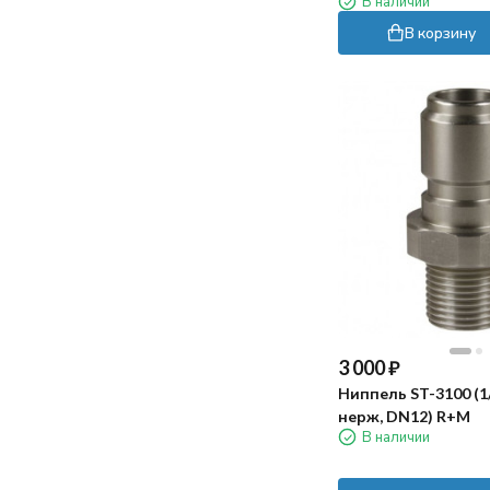
В наличии
ничего докупать. Используем для
В корзину
чистки бассейна 20 кв.м. в частном
доме - хватает мощности и длины
шнура.
Заказ оформили быстро, в магазине
перезвонили почти сразу, уточнили
пару моментов по доставке. Привезли
в обещанный день, упаковка была
целая, внутри все на месте.
Пока использовали несколько раз -
впечатления хорошие. Конечно если
на дне прям много крупного мусора, то
лучше сначала собрать его сачком))
3 000
₽
Ниппель ST-3100 (1/
нерж, DN12) R+M
В наличии