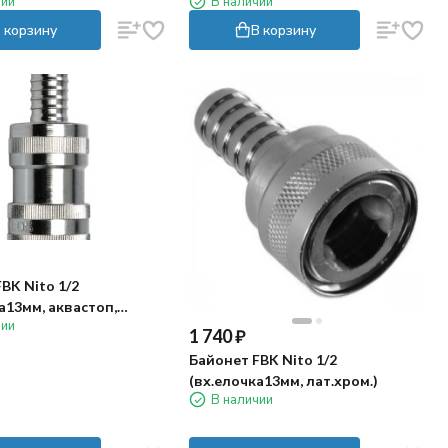
чии
В наличии
 корзину
В корзину
BK Nito 1/2
а13мм, аквастоп,
чии
)
1 740
₽
Байонет FBK Nito 1/2
(вх.елочка13мм, лат.хром.)
В наличии