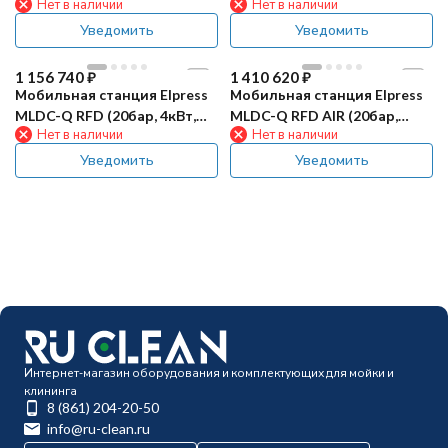
Нет в наличии
Нет в наличии
пена/смыв, сж.возд)
пена/смыв, встр.компр)
Уведомить
Уведомить
1 156 740
₽
1 410 620
₽
Мобильная станция Elpress
Мобильная станция Elpress
MLDC-Q RFD (20бар, 4кВт,
MLDC-Q RFD AIR (20бар,
Нет в наличии
Нет в наличии
пена/смыв/дезинф,
4кВт, пена/смыв/дезинф,
сж.возд)
встр.компр)
Уведомить
Уведомить
Интернет-магазин оборудования и комплектующих для мойки и
клининга
8 (861) 204-20-50
info@ru-clean.ru