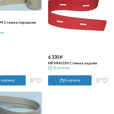
4 Стяжка передняя
чии
6 330
₽
MPVR45195 Стяжка задняя
В наличии
 корзину
В корзину