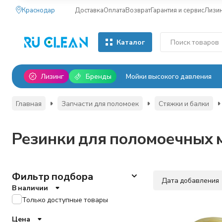
Краснодар
Доставка
Оплата
Возврат
Гарантия и сервис
Лизи
Каталог
Лизинг
Бренды
Мойки высокого давления
Главная
Запчасти для поломоек
Стяжки и балки
Резинки для поломоечных м
Фильтр подбора
Дата добавления
В наличии
Только доступные товары
Цена