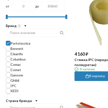
от
до
Бренд
Portotecnica
Bennett
4 160
₽
Cleanfix
Columbus
Стяжка IPC (передн
Comac
полиуретан)
В наличии
Comet
Gansow
В корзину
Ghibli
IPC
KEDI
Karcher
Страна бренда
Lavor
Nilfisk