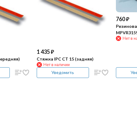
760
₽
Резинова
MPVR3159
Нет в н
передняя
1 435
₽
передняя)
Стяжка IPC CT 15 (задняя)
Нет в наличии
Уведомить
Ув