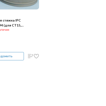
я стяжка IPC
4 (для CT15,
аличии
)
едомить