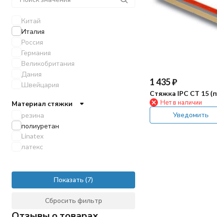
Numatic
TOR
Китай
Viper
Италия
МЕТЛАНА
Россия
Германия
Великобритания
Дания
1 435
₽
Швейцария
Стяжка IPC CT 15 (
Нет в наличии
Материал стяжки
Уведомить
резина
полиуретан
Linatex
латекс
Показать
Сбросить фильтр
Отзывы о товарах