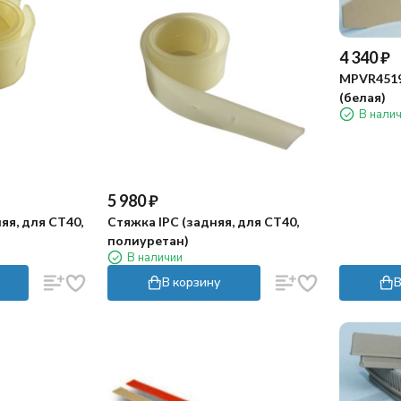
4 340
₽
MPVR4519
(белая)
В нали
5 980
₽
яя, для CT40,
Стяжка IPC (задняя, для CT40,
полиуретан)
В наличии
В корзину
В