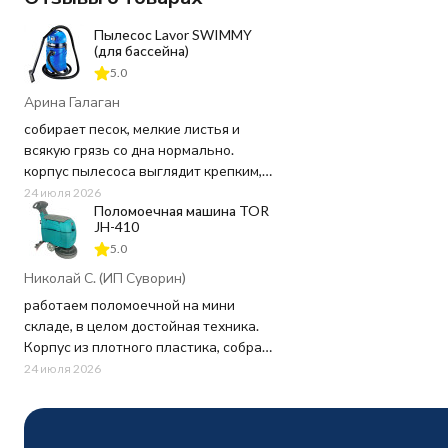
Пылесос Lavor SWIMMY
(для бассейна)
5.0
Арина Галаган
собирает песок, мелкие листья и
всякую грязь со дна нормально.
корпус пылесоса выглядит крепким,
пластик не "хлипкий", а шланг
24 июля 2026
Поломоечная машина TOR
достаточно длинный, не пришлось
JH-410
ничего докупать. Используем для
5.0
чистки бассейна 20 кв.м. в частном
доме - хватает мощности и длины
Николай С. (ИП Суворин)
шнура.
работаем поломоечной на мини
складе, в целом достойная техника.
Заказ оформили быстро, в магазине
Корпус из плотного пластика, собран
перезвонили почти сразу, уточнили
на совесть - ничего не люфтит и не
24 июля 2026
пару моментов по доставке. Привезли
скрипит при работе. Щетка крутится
в обещанный день, упаковка была
быстро, грязь оттирает хорошо, но вот
целая, внутри все на месте.
шнур питания коротковат, приходится