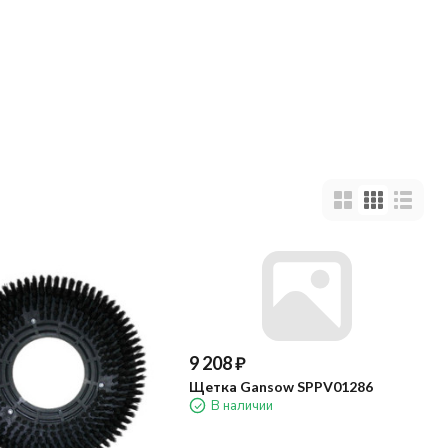
9 208
₽
Щетка Gansow SPPV01286
В наличии