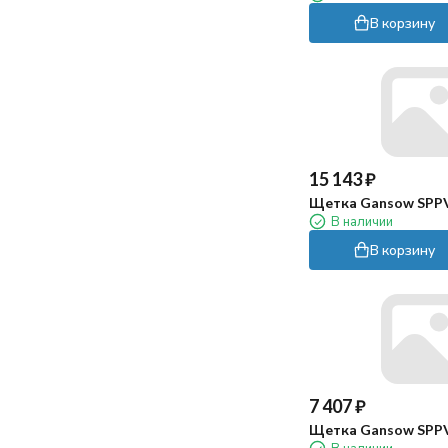
В корзину
15 143
₽
Щетка Gansow SPP
В наличии
В корзину
7 407
₽
Щетка Gansow SPP