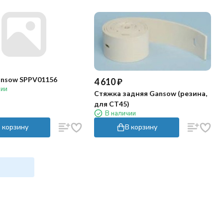
nsow SPPV01156
4 610
₽
чии
Стяжка задняя Gansow (резина,
для CT45)
В наличии
 корзину
В корзину