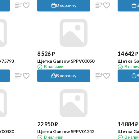
В корзину
В
8 526
₽
14 642
₽
V75793
Щетка Gansow SPPV00050
Щетка Ga
В наличии
В нали
В корзину
В
22 950
₽
14 884
₽
V00430
Щетка Gansow SPPV01242
Щетка Ga
В наличии
В нали