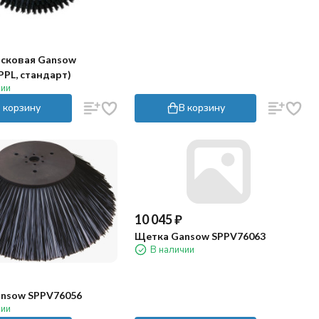
сковая Gansow
PPL, стандарт)
чии
 корзину
В корзину
10 045
₽
Щетка Gansow SPPV76063
В наличии
nsow SPPV76056
чии