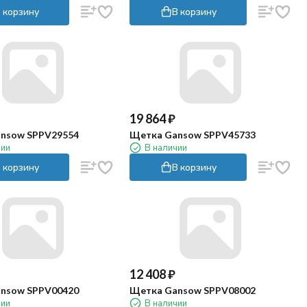
 корзину
В корзину
19 864
₽
nsow SPPV29554
Щетка Gansow SPPV45733
чии
В наличии
 корзину
В корзину
12 408
₽
nsow SPPV00420
Щетка Gansow SPPV08002
чии
В наличии