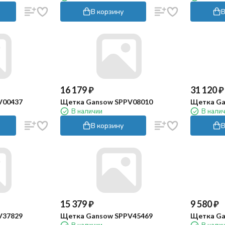
В корзину
В
16 179
₽
31 120
₽
V00437
Щетка Gansow SPPV08010
Щетка Ga
В наличии
В нали
В корзину
В
15 379
₽
9 580
₽
V37829
Щетка Gansow SPPV45469
Щетка Ga