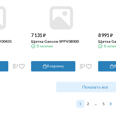
7 131
₽
8 991
₽
V00435
Щетка Gansow SPPV08000
Щетка Ga
В наличии
В нали
В корзину
В
Показать все
1
2
...
5