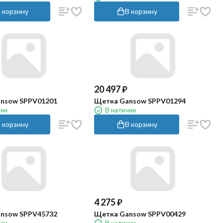
 корзину
В корзину
20 497
₽
nsow SPPV01201
Щетка Gansow SPPV01294
чии
В наличии
 корзину
В корзину
4 275
₽
nsow SPPV45732
Щетка Gansow SPPV00429