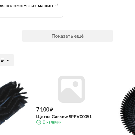
82
для поломоечных машин
Показать ещё
7 100
₽
Щетка Gansow SPPV00051
В наличии