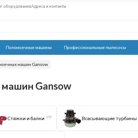
нг оборудования
Адреса и контакты
Поломоечные машины
Профессиональные пылесосы
омоечных машин Gansow
х машин Gansow
259
Стяжки и балки
Всасывающие турбины