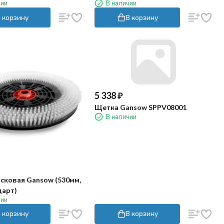
чии
В наличии
 корзину
В корзину
5 338
₽
Щетка Gansow SPPV08001
В наличии
сковая Gansow (530мм,
дарт)
чии
 корзину
В корзину