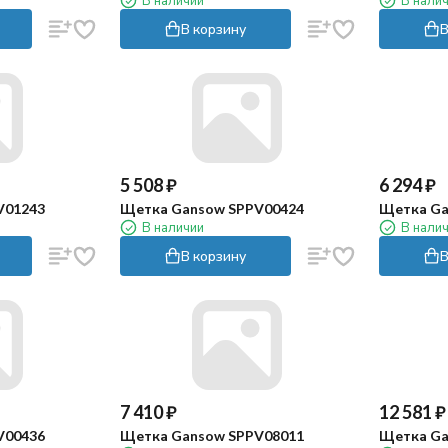
В наличии
В нали
В корзину
В
5 508
₽
6 294
₽
V01243
Щетка Gansow SPPV00424
Щетка Ga
В наличии
В нали
В корзину
В
7 410
₽
12 581
₽
V00436
Щетка Gansow SPPV08011
Щетка Ga