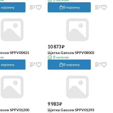
чии
В наличии
 корзину
В корзину
10 873
₽
nsow SPPV00421
Щетка Gansow SPPV08003
чии
В наличии
 корзину
В корзину
9 983
₽
nsow SPPV01200
Щетка Gansow SPPV01293