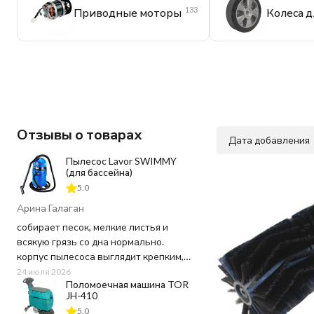
133
Приводные моторы
Колеса 
Отзывы о товарах
Дата добавления
Пылесос Lavor SWIMMY
(для бассейна)
5.0
Арина Галаган
собирает песок, мелкие листья и
всякую грязь со дна нормально.
корпус пылесоса выглядит крепким,
пластик не "хлипкий", а шланг
24 июля 2026
Поломоечная машина TOR
достаточно длинный, не пришлось
JH-410
ничего докупать. Используем для
5.0