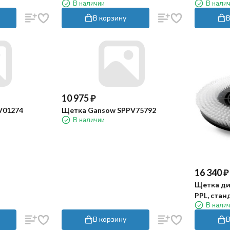
В наличии
В нали
В корзину
В
10 975
₽
V01274
Щетка Gansow SPPV75792
В наличии
16 340
₽
Щетка ди
PPL, стан
В нали
В корзину
В