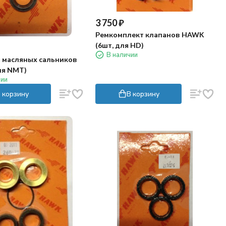
3 750
₽
Ремкомплект клапанов HAWK
(6шт, для HD)
В наличии
 масляных сальников
ля NMT)
чии
 корзину
В корзину