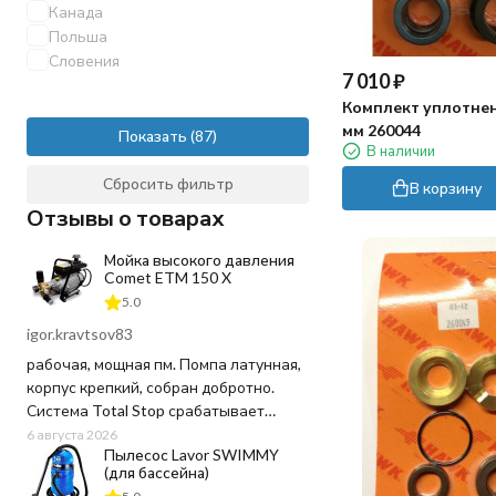
Mazzoni
Канада
Mecline
Польша
Melegari
Словения
7 010
₽
Nicolini
Nilfisk
Комплект уплотне
Nito
мм 260044
Показать
В наличии
PA
PROCAR
Сбросить фильтр
В корзину
Portotecnica
Отзывы о товарах
R+M
RAVEL
Мойка высокого давления
RC
Comet ETM 150 X
Ramex
5.0
SEKO
igor.kravtsov83
Schavon
рабочая, мощная пм. Помпа латунная,
Soteco
корпус крепкий, собран добротно.
TOR
Система Total Stop срабатывает
Tecomec
четко, отпустил курок - движок заглох,
6 августа 2026
Tubes International
Пылесос Lavor SWIMMY
воду и ресурс не тратит попусту.
VIKAN
(для бассейна)
Напор выдает отличный, грязь
WIMEX