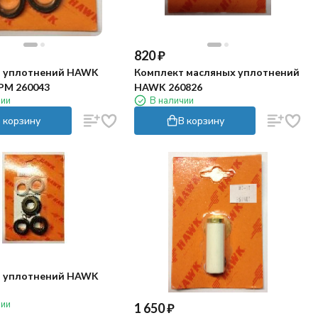
820
₽
 уплотнений HAWK
Комплект масляных уплотнений
PM 260043
HAWK 260826
чии
В наличии
 корзину
В корзину
 уплотнений HAWK
чии
1 650
₽