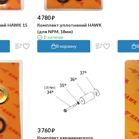
4 780
₽
ний HAWK 15
Комплект уплотнений HAWK
(для NPM, 18мм)
В наличии
В корзину
В
3 760
₽
Комплект керамического