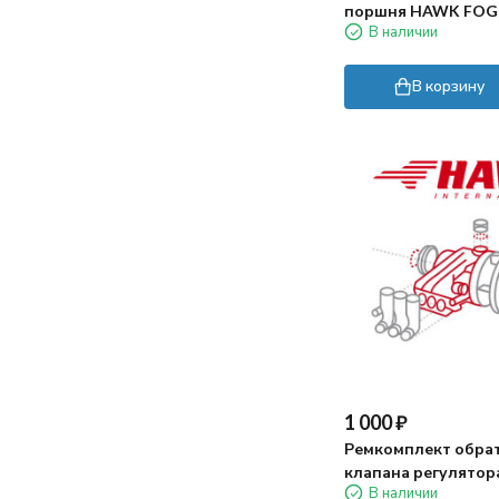
поршня HAWK FOG 
В наличии
В корзину
1 000
₽
Ремкомплект обра
клапана регулятор
В наличии
HAWK VBA35