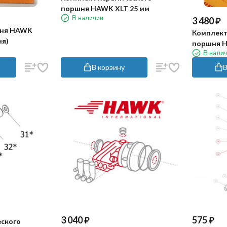
поршня HAWK XLT 25 мм
В наличии
3 480
₽
шня HAWK
Комплект
ня)
поршня H
В нали
В корзину
В
3 040
₽
575
₽
еского