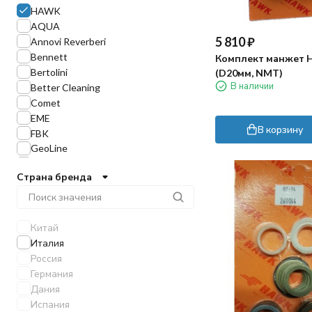
HAWK
AQUA
5 810
₽
Annovi Reverberi
Bennett
Комплект манжет 
Bertolini
(D20мм, NMT)
В наличии
Better Cleaning
Comet
EME
В корзину
FBK
GeoLine
Gidra
Страна бренда
IPC
Idrobase
Interpump
Inteva
Китай
Iskra
Италия
Karcher
Россия
Kometa
Германия
Kranzle
Дания
MTM
Испания