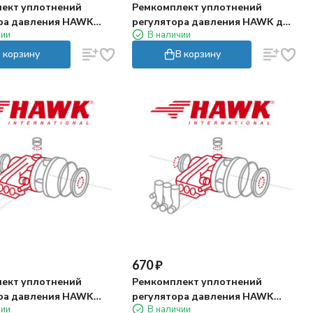
ект уплотнений
Ремкомплект уплотнений
ра давления HAWK
регулятора давления HAWK для
чии
В наличии
VBR-VBRS
 корзину
В корзину
670
₽
ект уплотнений
Ремкомплект уплотнений
ра давления HAWK
регулятора давления HAWK
чии
В наличии
VBT-VBA