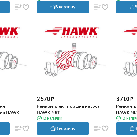
В корзину
В
2 570
₽
3 710
₽
ня
Ремкомплект поршня насоса
Ремкомпл
ния HAWK
HAWK NST
HAWK NLT
В наличии
В нали
В корзину
В