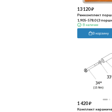
лучше сначала собрать его сачком))
13 120
₽
Ремкомплект пор
1.905-578.0 (3 порш
В наличии
В корзину
1 420
₽
Комплект керамич