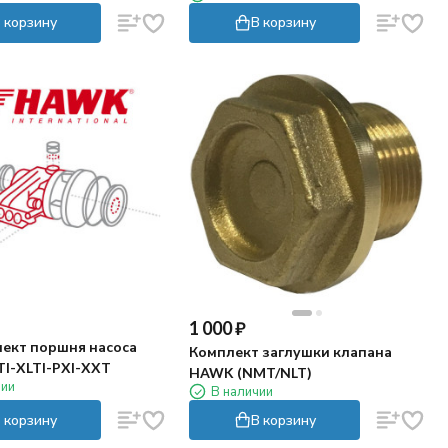
 корзину
В корзину
1 000
₽
ект поршня насоса
Комплект заглушки клапана
I-XLTI-PXI-XXT
HAWK (NMT/NLT)
чии
В наличии
 корзину
В корзину