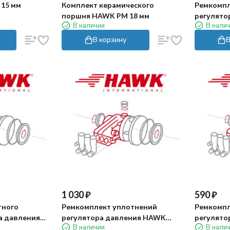
15 мм
Комплект керамического
Ремкомпл
поршня HAWK PM 18 мм
регулято
В наличии
В нали
VBA
В корзину
В
1 030
₽
590
₽
тного
Ремкомплект уплотнений
Ремкомпл
а давления
регулятора давления HAWK
регулято
В наличии
В нали
VBR/VBRS
VBR/VBXL