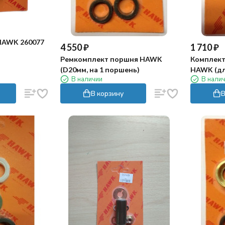
HAWK 260077
4 550
₽
1 710
₽
Ремкомплект поршня HAWK
Комплект
(D20мм, на 1 поршень)
HAWK (д
В наличии
В нали
В корзину
В