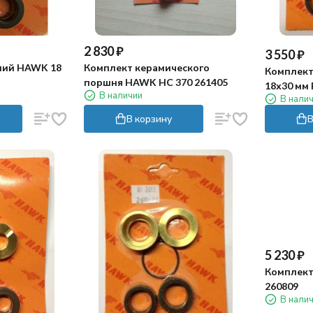
2 830
₽
3 550
₽
ний HAWK 18
Комплект керамического
Комплект
поршня HAWK HC 370 261405
18х30 мм 
В наличии
В нали
В корзину
В
5 230
₽
Комплект
260809
В нали