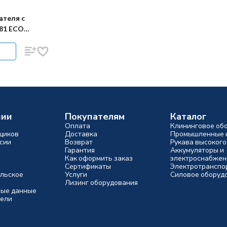
теля с
81 ECO
0л)
нии
Покупателям
Каталог
Оплата
Клининговое об
щиков
Доставка
Промышленные 
сии
Возврат
Рукава высокого
Гарантия
Аккумуляторы и
Как оформить заказ
электроснабжен
Сертификаты
Электротранспо
льское
Услуги
Силовое оборуд
Лизинг оборудования
ые данные
ели