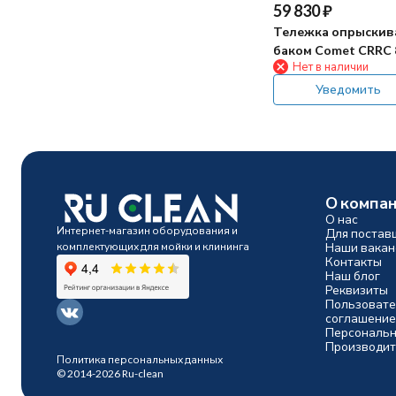
59 830
₽
Тележка опрыскива
баком Comet CRRC 
Нет в наличии
(пистолет, шланг, 8
Уведомить
О компа
О нас
Интернет-магазин оборудования и
Для постав
комплектующих для мойки и клининга
Наши вакан
Контакты
Наш блог
Реквизиты
Пользовате
соглашение
Персональн
Производит
Политика персональных данных
© 2014-2026 Ru-clean