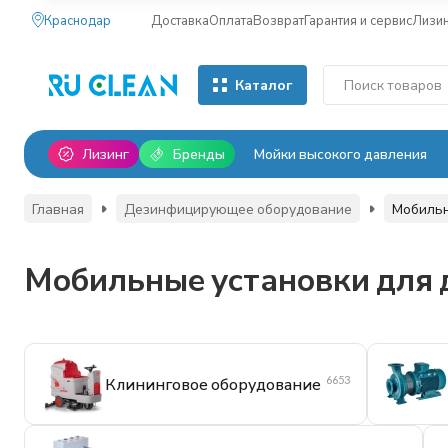
Краснодар
Доставка
Оплата
Возврат
Гарантия и сервис
Лизи
Каталог
Лизинг
Бренды
Мойки высокого давления
Главная
Дезинфицирующее оборудование
Мобильн
Мобильные установки для
6653
Клининговое оборудование