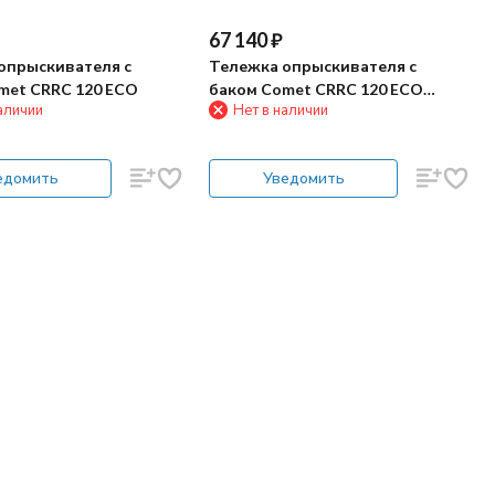
67 140
₽
опрыскивателя с
Тележка опрыскивателя с
met CRRC 120 ECO
баком Comet CRRC 120 ECO
аличии
Нет в наличии
(пистолет, шланг 10м, 125л)
едомить
Уведомить