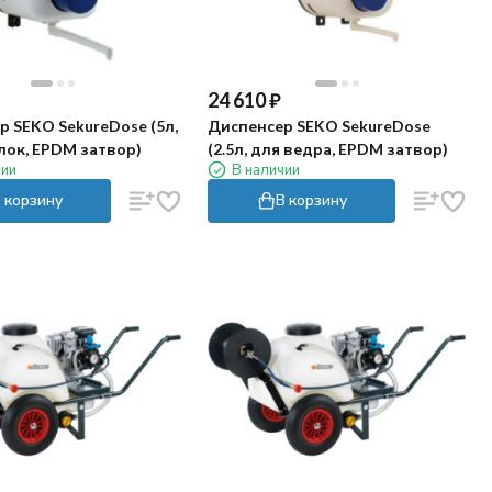
24 610
₽
 SEKO SekureDose (5л,
Диспенсер SEKO SekureDose
лок, EPDM затвор)
(2.5л, для ведра, EPDM затвор)
чии
В наличии
 корзину
В корзину