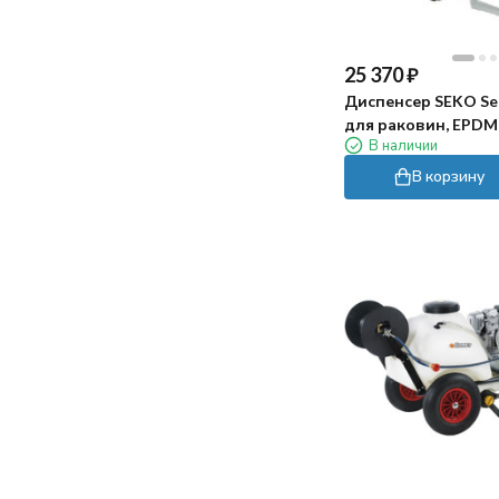
достаточно длинный, не пришлось
ничего докупать. Используем для
чистки бассейна 20 кв.м. в частном
25 370
₽
доме - хватает мощности и длины
Диспенсер SEKO Sek
шнура.
для раковин, EPDM
В наличии
Заказ оформили быстро, в магазине
В корзину
перезвонили почти сразу, уточнили
пару моментов по доставке. Привезли
в обещанный день, упаковка была
целая, внутри все на месте.
Пока использовали несколько раз -
впечатления хорошие. Конечно если
на дне прям много крупного мусора, то
лучше сначала собрать его сачком))