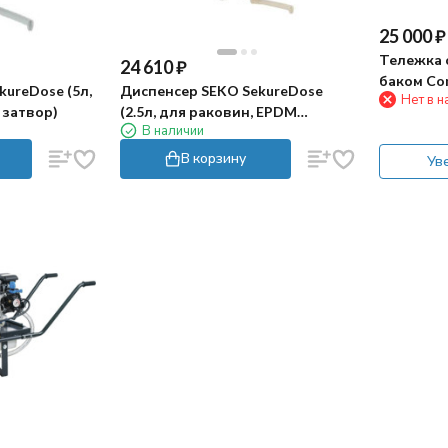
25 000
₽
Тележка 
24 610
₽
баком Co
ureDose (5л,
Диспенсер SEKO SekureDose
Нет в н
 затвор)
(2.5л, для раковин, EPDM
В наличии
затвор)
В корзину
Ув