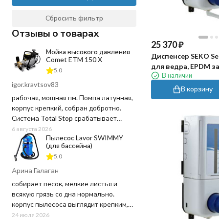
Сбросить фильтр
Отзывы о товарах
25 370
₽
Мойка высокого давления
Диспенсер SEKO Sek
Comet ETM 150 X
для ведра, EPDM з
5.0
В наличии
igor.kravtsov83
В корзину
рабочая, мощная пм. Помпа латунная,
корпус крепкий, собран добротно.
Система Total Stop срабатывает
четко, отпустил курок - движок заглох,
6 августа 2026
Пылесос Lavor SWIMMY
воду и ресурс не тратит попусту.
(для бассейна)
Напор выдает отличный, грязь
5.0
сбивает на ура, даже засохшую глину
с арок. Шланг в комплекте
Арина Галаган
качественный, не перекручивается
собирает песок, мелкие листья и
постоянно как на дешевых мойках.
всякую грязь со дна нормально.
корпус пылесоса выглядит крепким,
пластик не "хлипкий", а шланг
24 июля 2026