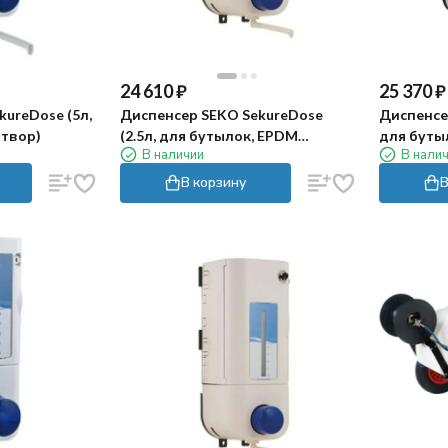
24 610
₽
25 370
₽
ureDose (5л,
Диспенсер SEKO SekureDose
Диспенсер
атвор)
(2.5л, для бутылок, EPDM
для буты
В наличии
В нали
затвор)
В корзину
В