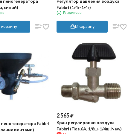
я пеногенератора
Регулятор давления воздуха
м, синий)
Fabbri (1/4г-1/4г)
чии
В наличии
 корзину
В корзину
2 565
₽
Кран регулировки воздуха
 пеногенератора Fabbri
Fabbri (Поз.6А, 1/8ш-1/4ш, New)
пление винтами)