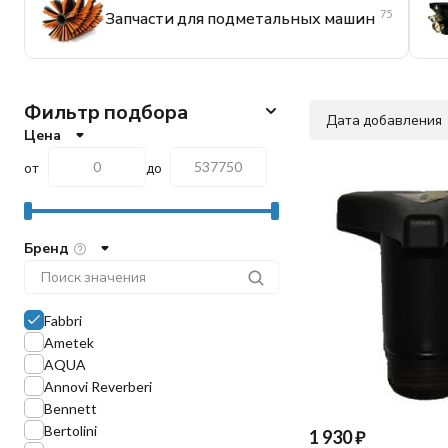
75
Запчасти для подметальных машин
Фильтр подбора
Дата добавления
Цена
от
до
Бренд
Fabbri
Ametek
AQUA
Annovi Reverberi
Bennett
Bertolini
1 930
₽