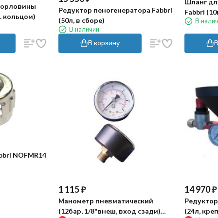
Шланг дл
горловины
Редуктор пеногенератора Fabbri
Fabbri (10
л. кольцом)
(50л, в сборе)
В нали
В наличии
В корзину
В
abbri NOFMR14
1 115
₽
14 970
₽
Манометр пневматический
Редуктор
(12бар, 1/8"внеш, вход сзади)
(24л, кре