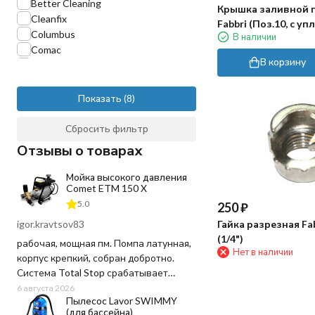
Better Cleaning
Крышка заливной 
Cleanfix
Fabbri (Поз.10, с уп
Columbus
В наличии
Comac
В корзину
Comet
Coynco
Delvir
Показать
EME
Elsea
Сбросить фильтр
FBK
Отзывы о товарах
FIBRATESCO
FIMAP
Мойка высокого давления
Comet ETM 150 X
Gansow
GeoLine
5.0
250
₽
Ghibli
igor.kravtsov83
Гайка разрезная F
Gidra
(1/4")
рабочая, мощная пм. Помпа латунная,
HAWK
Нет в наличии
корпус крепкий, собран добротно.
Haaga
Система Total Stop срабатывает
IPC
четко, отпустил курок - движок заглох,
6 августа 2026
Idrobase
Пылесос Lavor SWIMMY
воду и ресурс не тратит попусту.
Interpump
(для бассейна)