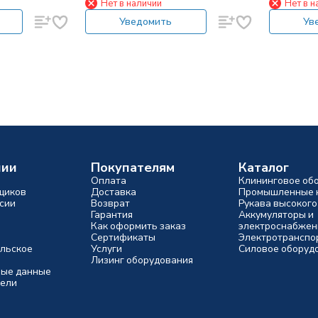
Нет в наличии
Нет в н
Fabbri
Уведомить
Ув
нии
Покупателям
Каталог
Оплата
Клининговое об
щиков
Доставка
Промышленные 
сии
Возврат
Рукава высокого
Гарантия
Аккумуляторы и
Как оформить заказ
электроснабжен
Сертификаты
Электротранспо
льское
Услуги
Силовое оборуд
Лизинг оборудования
ые данные
ели