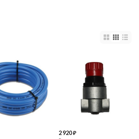
2 920
₽