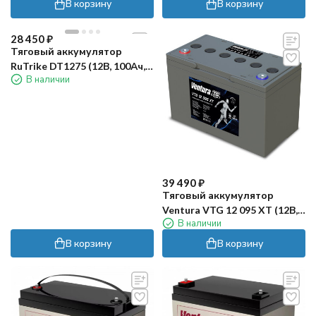
В корзину
В корзину
28 450
₽
Тяговый аккумулятор
RuTrike DT1275 (12В, 100Ач,
В наличии
Wet)
39 490
₽
Тяговый аккумулятор
Ventura VTG 12 095 XT (12В,
В наличии
85Ач, Gel)
В корзину
В корзину